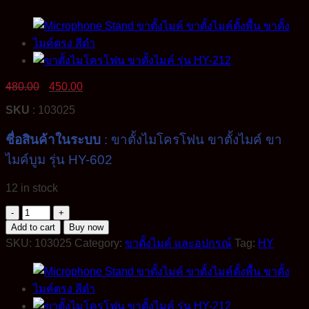
Original
Current
480.00
450.00
price
price
SKU
: 103025
was:
is:
480.00฿.
450.00฿.
ชื่อสินค้าในระบบ
: ขาตั้งไมโครโฟน ขาตั้งไมค์ ขา
ไมค์บูม รุ่น HY-602
12 in stock
Microphone
Stand
Add to cart
Buy now
ขา
SKU:
103025
Category:
ขาตั้งไมค์ และอุปกรณ์
Tag:
HY
ตั้ง
ไมโครโฟน
ขา
ตั้ง