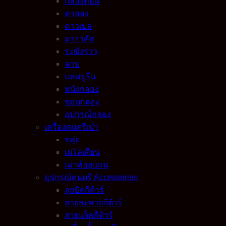
กลองทอม
คาฮอง
คาวเบล
มาราคัส
ระฆังราว
ฉาบ
แทมบูรีน
หนังกลอง
ขอบกลอง
อุปกรณ์กลอง
เครื่องดนตรีเป่า
ขลุ่ย
เมโลเดียน
เมาท์ออแกน
อุปกรณ์ดนตรี Accessories
ลูกบิดกีต้าร์
สายสะพายกีต้าร์
สายแจ็คกีต้าร์