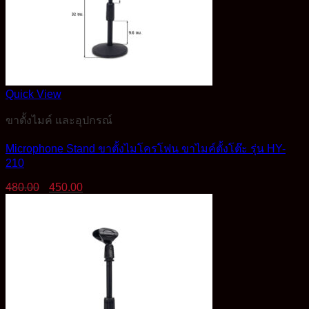
Quick View
ขาตั้งไมค์ และอุปกรณ์
Microphone Stand ขาตั้งไมโครโฟน ขาไมค์ตั้งโต๊ะ รุ่น HY-
210
Original
Current
480.00
450.00
price
price
was:
is:
480.00฿.
450.00฿.