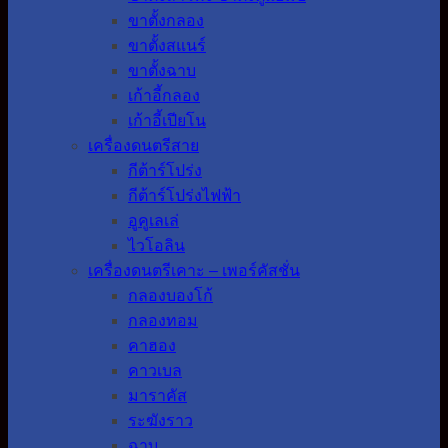
ขาตั้งกลอง
ขาตั้งสแนร์
ขาตั้งฉาบ
เก้าอี้กลอง
เก้าอี้เปียโน
เครื่องดนตรีสาย
กีต้าร์โปร่ง
กีต้าร์โปร่งไฟฟ้า
อูคูเลเล่
ไวโอลิน
เครื่องดนตรีเคาะ – เพอร์คัสชั่น
กลองบองโก้
กลองทอม
คาฮอง
คาวเบล
มาราคัส
ระฆังราว
ฉาบ