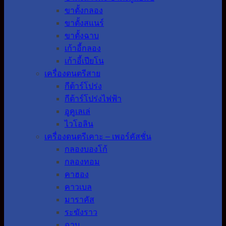
ขาตั้งกลอง
ขาตั้งสแนร์
ขาตั้งฉาบ
เก้าอี้กลอง
เก้าอี้เปียโน
เครื่องดนตรีสาย
กีต้าร์โปร่ง
กีต้าร์โปร่งไฟฟ้า
อูคูเลเล่
ไวโอลิน
เครื่องดนตรีเคาะ – เพอร์คัสชั่น
กลองบองโก้
กลองทอม
คาฮอง
คาวเบล
มาราคัส
ระฆังราว
ฉาบ