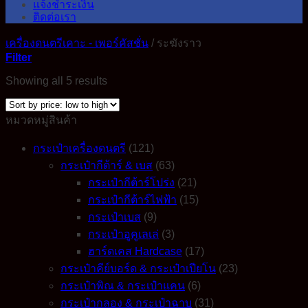
แจ้งชำระเงิน
ติดต่อเรา
เครื่องดนตรีเคาะ - เพอร์คัสชั่น
/
ระฆังราว
Filter
Sorted
Showing all 5 results
by
price:
low
หมวดหมู่สินค้า
to
high
กระเป๋าเครื่องดนตรี
(121)
กระเป๋ากีต้าร์ & เบส
(63)
กระเป๋ากีต้าร์โปร่ง
(21)
กระเป๋ากีต้าร์ไฟฟ้า
(15)
กระเป๋าเบส
(9)
กระเป๋าอูคูเลเล่
(3)
ฮาร์ดเคส Hardcase
(17)
กระเป๋าคีย์บอร์ด & กระเป๋าเปียโน
(23)
กระเป๋าพิณ & กระเป๋าแคน
(6)
กระเป๋ากลอง & กระเป๋าฉาบ
(31)