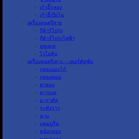
เก้าอี้กลอง
เก้าอี้เปียโน
เครื่องดนตรีสาย
กีต้าร์โปร่ง
กีต้าร์โปร่งไฟฟ้า
อูคูเลเล่
ไวโอลิน
เครื่องดนตรีเคาะ – เพอร์คัสชั่น
กลองบองโก้
กลองทอม
คาฮอง
คาวเบล
มาราคัส
ระฆังราว
ฉาบ
แทมบูรีน
หนังกลอง