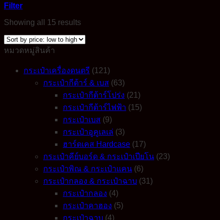
Filter
Sorted
Showing all 15 results
by
price:
low
หมวดหมู่สินค้า
to
high
กระเป๋าเครื่องดนตรี
(121)
กระเป๋ากีต้าร์ & เบส
(63)
กระเป๋ากีต้าร์โปร่ง
(21)
กระเป๋ากีต้าร์ไฟฟ้า
(15)
กระเป๋าเบส
(9)
กระเป๋าอูคูเลเล่
(3)
ฮาร์ดเคส Hardcase
(17)
กระเป๋าคีย์บอร์ด & กระเป๋าเปียโน
(23)
กระเป๋าพิณ & กระเป๋าแคน
(6)
กระเป๋ากลอง & กระเป๋าฉาบ
(31)
กระเป๋ากลอง
(4)
กระเป๋าคาฮอง
(5)
กระเป๋าฉาบ
(4)