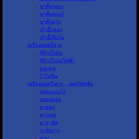
ขาตั้งกลอง
ขาตั้งสแนร์
ขาตั้งฉาบ
เก้าอี้กลอง
เก้าอี้เปียโน
เครื่องดนตรีสาย
กีต้าร์โปร่ง
กีต้าร์โปร่งไฟฟ้า
อูคูเลเล่
ไวโอลิน
เครื่องดนตรีเคาะ – เพอร์คัสชั่น
กลองบองโก้
กลองทอม
คาฮอง
คาวเบล
มาราคัส
ระฆังราว
ฉาบ