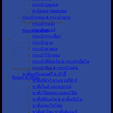
กระเป๋าอูคูเลเล่
ฮาร์ดเคส Hardcase
กระเป๋ากลอง & กระเป๋าฉาบ
No products in the cart.
กระเป๋ากลอง
กระเป๋าสแนร์
Return to shop
กระเป๋ากระเดื่อง
Cart
กระเป๋าฉาบ
กระเป๋าคาฮอง
กระเป๋าไม้กลอง
กระเป๋าคีย์บอร์ด & กระเป๋าเปียโน
กระเป๋าพิณ & กระเป๋าแคน
No products in the cart.
ขาตั้งเครื่องดนตรี & เก้าอี้
Return to shop
ขาตั้งกีต้าร์ ขาแขวนกีต้าร์
ขาตั้งไมค์ และอุปกรณ์
ขาตั้งโน๊ตเพลง สแตนโน๊ต
ขาตั้งคีย์บอร์ด & ขาตั้งเปียโน
ขาตั้งแซกโซโฟน
ขาตั้งลำโพง ขาตั้งตู้แอมป์