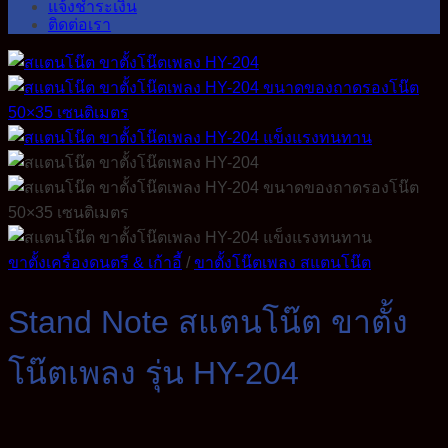
แจ้งชำระเงิน
ติดต่อเรา
ขาตั้งเครื่องดนตรี & เก้าอี้
/
ขาตั้งโน๊ตเพลง สแตนโน๊ต
Stand Note สแตนโน๊ต ขาตั้ง
โน๊ตเพลง รุ่น HY-204