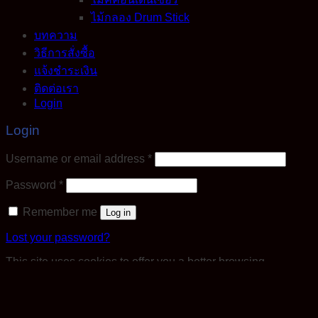
ไม้กลอง Drum Stick
บทความ
วิธีการสั่งซื้อ
แจ้งชำระเงิน
ติดต่อเรา
Login
Login
Required
Username or email address
*
Required
Password
*
Remember me
Log in
Lost your password?
This site uses cookies to offer you a better browsing
experience. By browsing this website, you agree to our use
of cookies.
Accept