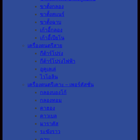
ขาตั้งกลอง
ขาตั้งสแนร์
ขาตั้งฉาบ
เก้าอี้กลอง
เก้าอี้เปียโน
เครื่องดนตรีสาย
กีต้าร์โปร่ง
กีต้าร์โปร่งไฟฟ้า
อูคูเลเล่
ไวโอลิน
เครื่องดนตรีเคาะ – เพอร์คัสชั่น
กลองบองโก้
กลองทอม
คาฮอง
คาวเบล
มาราคัส
ระฆังราว
ฉาบ