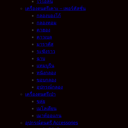
ไวโอลิน
เครื่องดนตรีเคาะ – เพอร์คัสชั่น
กลองบองโก้
กลองทอม
คาฮอง
คาวเบล
มาราคัส
ระฆังราว
ฉาบ
แทมบูรีน
หนังกลอง
ขอบกลอง
อุปกรณ์กลอง
เครื่องดนตรีเป่า
ขลุ่ย
เมโลเดียน
เมาท์ออแกน
อุปกรณ์ดนตรี Accessories