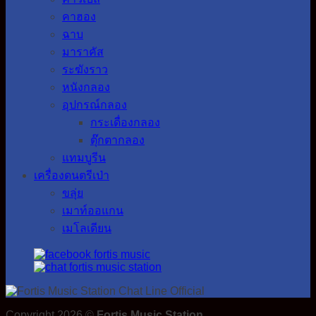
คาฮอง
ฉาบ
มาราคัส
ระฆังราว
หนังกลอง
อุปกรณ์กลอง
กระเดื่องกลอง
ตุ๊กตากลอง
แทมบูรีน
เครื่องดนตรีเป่า
ขลุ่ย
เมาท์ออแกน
เมโลเดียน
Copyright 2026 ©
Fortis Music Station