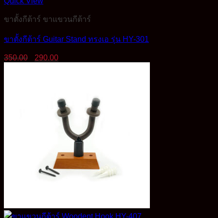
Quick View
ขาตั้งกีต้าร์ ขาแขวนกีต้าร์
ขาตั้งกีต้าร์ Guitar Stand ทรงเอ รุ่น HY-301
Original
Current
350.00
290.00
price
price
was:
is:
350.00฿.
290.00฿.