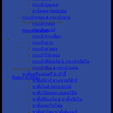
กระเป๋าอูคูเลเล่
ฮาร์ดเคส Hardcase
กระเป๋ากลอง & กระเป๋าฉาบ
No products in the cart.
กระเป๋ากลอง
กระเป๋าสแนร์
Return to shop
กระเป๋ากระเดื่อง
Cart
กระเป๋าฉาบ
กระเป๋าคาฮอง
กระเป๋าไม้กลอง
กระเป๋าคีย์บอร์ด & กระเป๋าเปียโน
กระเป๋าพิณ & กระเป๋าแคน
No products in the cart.
ขาตั้งเครื่องดนตรี & เก้าอี้
Return to shop
ขาตั้งกีต้าร์ ขาแขวนกีต้าร์
ขาตั้งไมค์ และอุปกรณ์
ขาตั้งโน๊ตเพลง สแตนโน๊ต
ขาตั้งคีย์บอร์ด & ขาตั้งเปียโน
ขาตั้งแซกโซโฟน
ขาตั้งลำโพง ขาตั้งตู้แอมป์