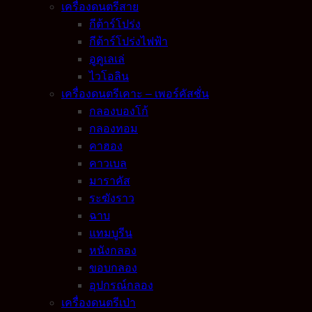
เครื่องดนตรีสาย
กีต้าร์โปร่ง
กีต้าร์โปร่งไฟฟ้า
อูคูเลเล่
ไวโอลิน
เครื่องดนตรีเคาะ – เพอร์คัสชั่น
กลองบองโก้
กลองทอม
คาฮอง
คาวเบล
มาราคัส
ระฆังราว
ฉาบ
แทมบูรีน
หนังกลอง
ขอบกลอง
อุปกรณ์กลอง
เครื่องดนตรีเป่า