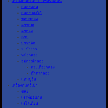
เครื่องดนตรีเคาะ - เพอร์คัสชั่น
กลองทอม
กลองบองโก้
ขอบกลอง
คาวเบล
คาฮอง
ฉาบ
มาราคัส
ระฆังราว
หนังกลอง
อุปกรณ์กลอง
กระเดื่องกลอง
ตุ๊กตากลอง
แทมบูรีน
เครื่องดนตรีเป่า
ขลุ่ย
เมาท์ออแกน
เมโลเดียน