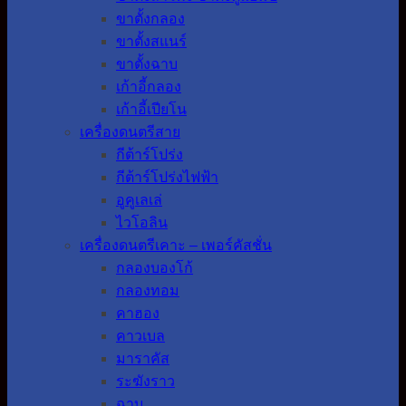
ขาตั้งกลอง
ขาตั้งสแนร์
ขาตั้งฉาบ
เก้าอี้กลอง
เก้าอี้เปียโน
เครื่องดนตรีสาย
กีต้าร์โปร่ง
กีต้าร์โปร่งไฟฟ้า
อูคูเลเล่
ไวโอลิน
เครื่องดนตรีเคาะ – เพอร์คัสชั่น
กลองบองโก้
กลองทอม
คาฮอง
คาวเบล
มาราคัส
ระฆังราว
ฉาบ