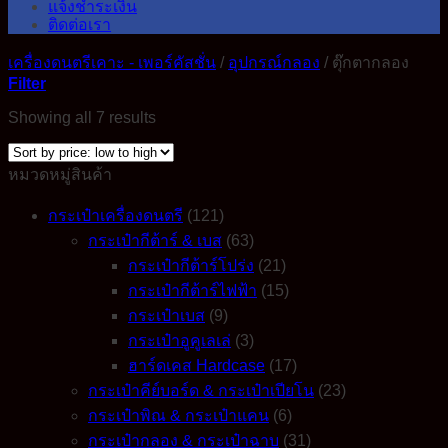
แจ้งชำระเงิน
ติดต่อเรา
เครื่องดนตรีเคาะ - เพอร์คัสชั่น
/
อุปกรณ์กลอง
/
ตุ๊กตากลอง
Filter
Sorted
Showing all 7 results
by
price:
low
หมวดหมู่สินค้า
to
high
กระเป๋าเครื่องดนตรี
(121)
กระเป๋ากีต้าร์ & เบส
(63)
กระเป๋ากีต้าร์โปร่ง
(21)
กระเป๋ากีต้าร์ไฟฟ้า
(15)
กระเป๋าเบส
(9)
กระเป๋าอูคูเลเล่
(3)
ฮาร์ดเคส Hardcase
(17)
กระเป๋าคีย์บอร์ด & กระเป๋าเปียโน
(23)
กระเป๋าพิณ & กระเป๋าแคน
(6)
กระเป๋ากลอง & กระเป๋าฉาบ
(31)