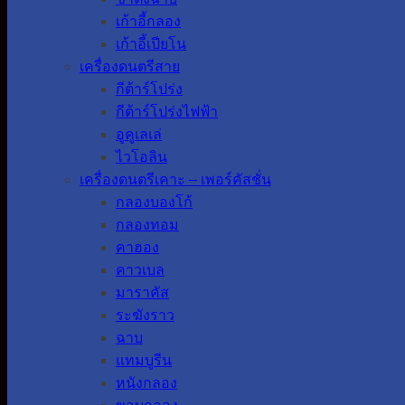
เก้าอี้กลอง
เก้าอี้เปียโน
เครื่องดนตรีสาย
กีต้าร์โปร่ง
กีต้าร์โปร่งไฟฟ้า
อูคูเลเล่
ไวโอลิน
เครื่องดนตรีเคาะ – เพอร์คัสชั่น
กลองบองโก้
กลองทอม
คาฮอง
คาวเบล
มาราคัส
ระฆังราว
ฉาบ
แทมบูรีน
หนังกลอง