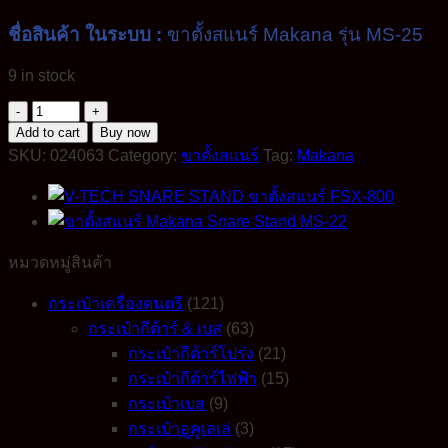
ชื่อสินค้า ในระบบ :
ขาตั้งสแนร์ Makana รุ่น MS-25
9 in stock
Makana
Snare
Add to cart
Buy now
Stand
SKU:
024063
Category:
ขาตั้งสแนร์
Tag:
Makana
ขา
ตั้ง
สแนร์
รุ่น
หมวดหมู่สินค้า
MS-
25
quantity
กระเป๋าเครื่องดนตรี
(121)
กระเป๋ากีต้าร์ & เบส
(63)
กระเป๋ากีต้าร์โปร่ง
(21)
กระเป๋ากีต้าร์ไฟฟ้า
(15)
กระเป๋าเบส
(9)
กระเป๋าอูคูเลเล่
(3)