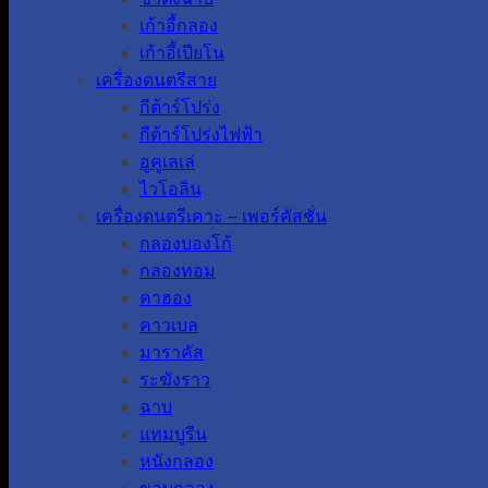
เก้าอี้กลอง
เก้าอี้เปียโน
เครื่องดนตรีสาย
กีต้าร์โปร่ง
กีต้าร์โปร่งไฟฟ้า
อูคูเลเล่
ไวโอลิน
เครื่องดนตรีเคาะ – เพอร์คัสชั่น
กลองบองโก้
กลองทอม
คาฮอง
คาวเบล
มาราคัส
ระฆังราว
ฉาบ
แทมบูรีน
หนังกลอง