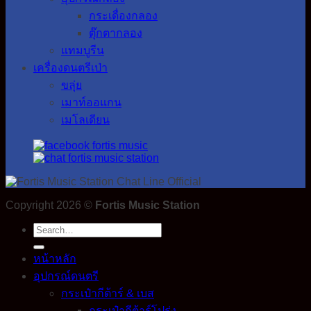
กระเดื่องกลอง
ตุ๊กตากลอง
แทมบูรีน
เครื่องดนตรีเป่า
ขลุ่ย
เมาท์ออแกน
เมโลเดียน
Copyright 2026 ©
Fortis Music Station
Search
for:
หน้าหลัก
อุปกรณ์ดนตรี
กระเป๋ากีต้าร์ & เบส
กระเป๋ากีต้าร์โปร่ง