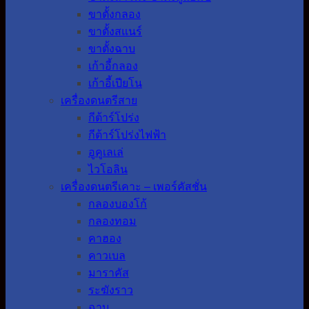
ขาตั้งกลอง
ขาตั้งสแนร์
ขาตั้งฉาบ
เก้าอี้กลอง
เก้าอี้เปียโน
เครื่องดนตรีสาย
กีต้าร์โปร่ง
กีต้าร์โปร่งไฟฟ้า
อูคูเลเล่
ไวโอลิน
เครื่องดนตรีเคาะ – เพอร์คัสชั่น
กลองบองโก้
กลองทอม
คาฮอง
คาวเบล
มาราคัส
ระฆังราว
ฉาบ