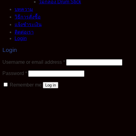
ไม้กลอง Drum Stick
บทความ
วิธีการสั่งซื้อ
แจ้งชำระเงิน
ติดต่อเรา
Login
Login
Required
Username or email address
*
Required
Password
*
Remember me
Log in
Lost your password?
This site uses cookies to offer you a better browsing
experience. By browsing this website, you agree to our use
of cookies.
Accept