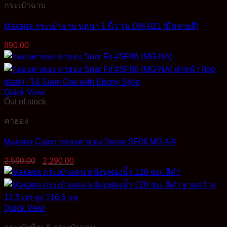
กระเป๋าฉาบ
Makana กระเป๋าฉาบ บุหนา 1 นิ้ว รุ่น DM-021 (มีหลายสี)
890.00
Quick View
Out of stock
คาฮอง
Makana Cajon กลองคาฮอง Snare SF06 MG-NA
Original
Current
2,590.00
2,290.00
price
price
was:
is:
2,590.00฿.
2,290.00฿.
Quick View