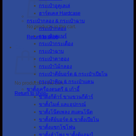
กระเป๋าอูคูเลเล่
ฮาร์ดเคส Hardcase
กระเป๋ากลอง & กระเป๋าฉาบ
No products in the cart.
กระเป๋ากลอง
กระเป๋าสแนร์
Return to shop
กระเป๋ากระเดื่อง
Cart
กระเป๋าฉาบ
กระเป๋าคาฮอง
กระเป๋าไม้กลอง
กระเป๋าคีย์บอร์ด & กระเป๋าเปียโน
กระเป๋าพิณ & กระเป๋าแคน
No products in the cart.
ขาตั้งเครื่องดนตรี & เก้าอี้
Return to shop
ขาตั้งกีต้าร์ ขาแขวนกีต้าร์
ขาตั้งไมค์ และอุปกรณ์
ขาตั้งโน๊ตเพลง สแตนโน๊ต
ขาตั้งคีย์บอร์ด & ขาตั้งเปียโน
ขาตั้งแซกโซโฟน
ขาตั้งลำโพง ขาตั้งตู้แอมป์