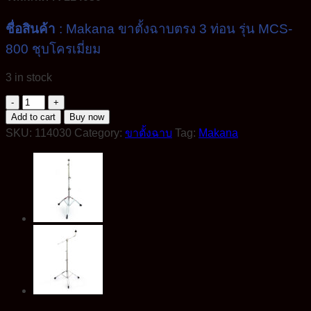
ชื่อสินค้า
: Makana ขาตั้งฉาบตรง 3 ท่อน รุ่น MCS-
800 ชุบโครเมี่ยม
3 in stock
Makana
ขา
Add to cart
Buy now
SKU:
ตั้ง
114030
Category:
ขาตั้งฉาบ
Tag:
Makana
ฉาบ
ตรง
3
ท่อน
รุ่น
MCS-
800
ชุบ
โค
ร
เมี่