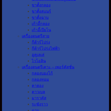
ขาตั้งกลอง
ขาตั้งสแนร์
ขาตั้งฉาบ
เก้าอี้กลอง
เก้าอี้เปียโน
เครื่องดนตรีสาย
กีต้าร์โปร่ง
กีต้าร์โปร่งไฟฟ้า
อูคูเลเล่
ไวโอลิน
เครื่องดนตรีเคาะ – เพอร์คัสชั่น
กลองบองโก้
กลองทอม
คาฮอง
คาวเบล
มาราคัส
ระฆังราว
ฉาบ