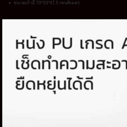
ขนาดเก้าอี้ 70*33*47.5 เซนติเมตร