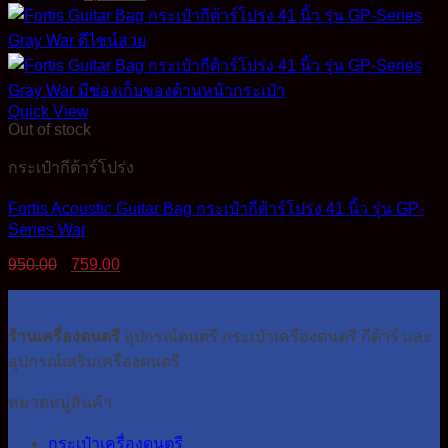
price
price
was:
is:
3,900.00฿.
2,890.00฿.
Quick View
Out of stock
กระเป๋ากีต้าร์โปร่ง
Fortis Acoustic Guitar Bag กระเป๋ากีต้าร์โปร่ง 41 นิ้ว รุ่น GP-
Series War
Original
Current
950.00
759.00
price
price
was:
is:
950.00฿.
759.00฿.
ร้านเครื่องดนตรี
อุปกรณ์ดนตรี กระเป๋าเครื่องดนตรี กีต้าร์ และ
อุปกรณ์เสริมเครื่องดนตรี
หมวดหมู่สินค้า
กระเป๋าเครื่องดนตรี