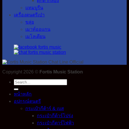
ตุ๊กตากลอง
แทมบูรีน
เครื่องดนตรีเป่า
ขลุ่ย
เมาท์ออแกน
เมโลเดียน
Copyright 2026 ©
Fortis Music Station
Search
for:
หน้าหลัก
อุปกรณ์ดนตรี
กระเป๋ากีต้าร์ & เบส
กระเป๋ากีต้าร์โปร่ง
กระเป๋ากีตาร์ไฟฟ้า