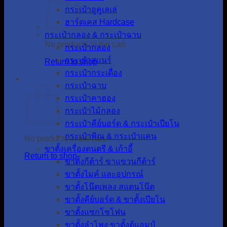
กระเป๋าอูคูเลเล่
ฮาร์ดเคส Hardcase
กระเป๋ากลอง & กระเป๋าฉาบ
No products in the cart.
กระเป๋ากลอง
กระเป๋าสแนร์
Return to shop
กระเป๋ากระเดื่อง
Cart
กระเป๋าฉาบ
กระเป๋าคาฮอง
กระเป๋าไม้กลอง
กระเป๋าคีย์บอร์ด & กระเป๋าเปียโน
กระเป๋าพิณ & กระเป๋าแคน
No products in the cart.
ขาตั้งเครื่องดนตรี & เก้าอี้
Return to shop
ขาตั้งกีต้าร์ ขาแขวนกีต้าร์
ขาตั้งไมค์ และอุปกรณ์
ขาตั้งโน๊ตเพลง สแตนโน๊ต
ขาตั้งคีย์บอร์ด & ขาตั้งเปียโน
ขาตั้งแซกโซโฟน
ขาตั้งลำโพง ขาตั้งตู้แอมป์