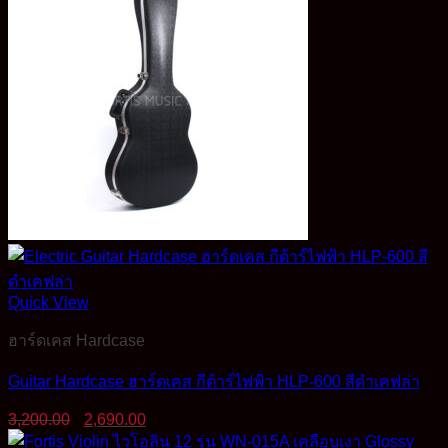
Quick View
ฮาร์ดเคส Hardcase
Guitar Hardcase ฮาร์ดเคส กีต้าร์ไฟฟ้า HLP-600 สีดำเคฟล่า
Original
Current
3,200.00
2,690.00
price
price