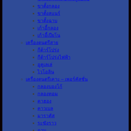
ขาตั้งกลอง
ขาตั้งสแนร์
ขาตั้งฉาบ
เก้าอี้กลอง
เก้าอี้เปียโน
เครื่องดนตรีสาย
กีต้าร์โปร่ง
กีต้าร์โปร่งไฟฟ้า
อูคูเลเล่
ไวโอลิน
เครื่องดนตรีเคาะ – เพอร์คัสชั่น
กลองบองโก้
กลองทอม
คาฮอง
คาวเบล
มาราคัส
ระฆังราว
ฉาบ