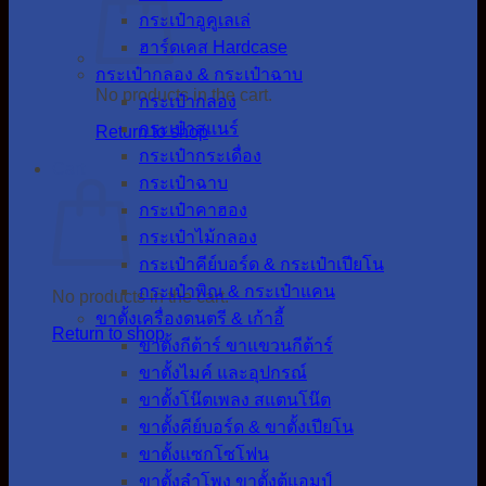
กระเป๋าอูคูเลเล่
ฮาร์ดเคส Hardcase
กระเป๋ากลอง & กระเป๋าฉาบ
No products in the cart.
กระเป๋ากลอง
กระเป๋าสแนร์
Return to shop
กระเป๋ากระเดื่อง
Cart
กระเป๋าฉาบ
กระเป๋าคาฮอง
กระเป๋าไม้กลอง
กระเป๋าคีย์บอร์ด & กระเป๋าเปียโน
กระเป๋าพิณ & กระเป๋าแคน
No products in the cart.
ขาตั้งเครื่องดนตรี & เก้าอี้
Return to shop
ขาตั้งกีต้าร์ ขาแขวนกีต้าร์
ขาตั้งไมค์ และอุปกรณ์
ขาตั้งโน๊ตเพลง สแตนโน๊ต
ขาตั้งคีย์บอร์ด & ขาตั้งเปียโน
ขาตั้งแซกโซโฟน
ขาตั้งลำโพง ขาตั้งตู้แอมป์