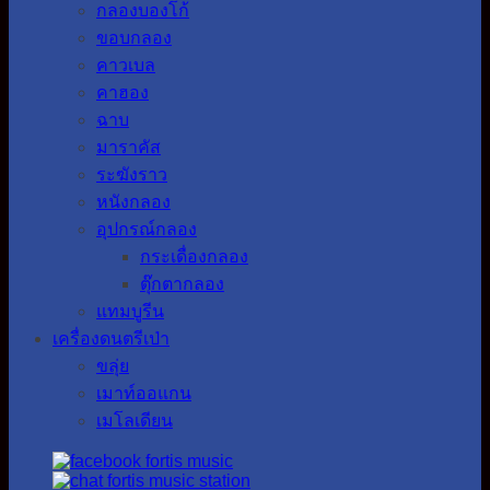
กลองบองโก้
ขอบกลอง
คาวเบล
คาฮอง
ฉาบ
มาราคัส
ระฆังราว
หนังกลอง
อุปกรณ์กลอง
กระเดื่องกลอง
ตุ๊กตากลอง
แทมบูรีน
เครื่องดนตรีเป่า
ขลุ่ย
เมาท์ออแกน
เมโลเดียน