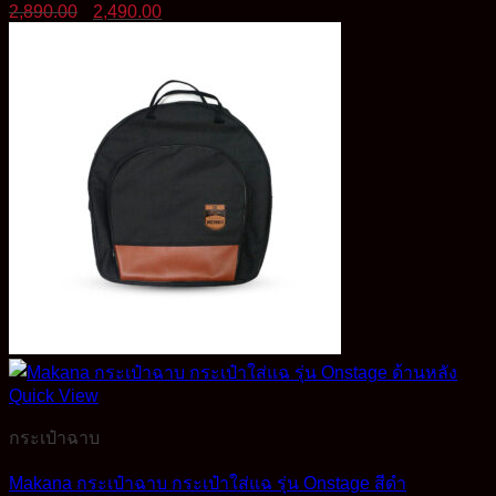
Original
Current
2,890.00
2,490.00
price
price
was:
is:
2,890.00฿.
2,490.00฿.
Quick View
กระเป๋าฉาบ
Makana กระเป๋าฉาบ กระเป๋าใส่แฉ รุ่น Onstage สีดำ