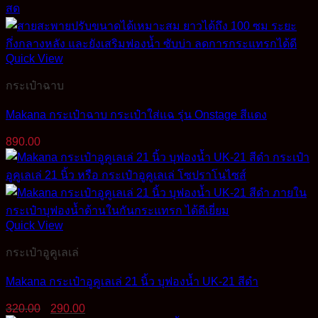
350.00฿.
320.00฿.
Quick View
กระเป๋าฉาบ
Makana กระเป๋าฉาบ กระเป๋าใส่แฉ รุ่น Onstage สีแดง
890.00
Quick View
กระเป๋าอูคูเลเล่
Makana กระเป๋าอูคูเลเล่ 21 นิ้ว บุฟองน้ำ UK-21 สีดำ
Original
Current
320.00
290.00