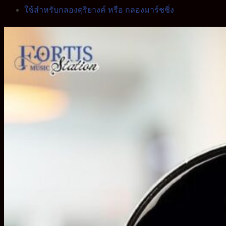
ใช้สำหรับกลองดุริยางค์ หรือ กลองมาร์ชชิ่ง