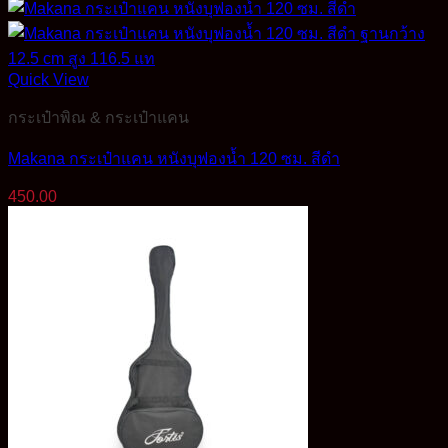
price
price
was:
is:
320.00฿.
290.00฿.
Quick View
กระเป๋าพิณ & กระเป๋าแคน
Makana กระเป๋าแคน หนังบุฟองน้ำ 120 ซม. สีดำ
450.00