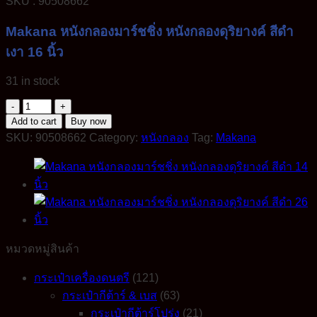
SKU : 90508662
Makana หนังกลองมาร์ชชิ่ง หนังกลองดุริยางค์ สีดำ
เงา 16 นิ้ว
31 in stock
Makana
Legend
Add to cart
Buy now
Drum
SKU:
90508662
Category:
หนังกลอง
Tag:
Makana
Head
CPBL
หนัง
กลอง
มาร์ช
ชิ่ง
หนัง
หมวดหมู่สินค้า
กลอง
ดุริยางค์
กระเป๋าเครื่องดนตรี
(121)
สี
กระเป๋ากีต้าร์ & เบส
(63)
ดำ
กระเป๋ากีต้าร์โปร่ง
(21)