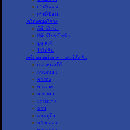
เก้าอี้กลอง
เก้าอี้เปียโน
เครื่องดนตรีสาย
กีต้าร์โปร่ง
กีต้าร์โปร่งไฟฟ้า
อูคูเลเล่
ไวโอลิน
เครื่องดนตรีเคาะ – เพอร์คัสชั่น
กลองบองโก้
กลองทอม
คาฮอง
คาวเบล
มาราคัส
ระฆังราว
ฉาบ
แทมบูรีน
หนังกลอง