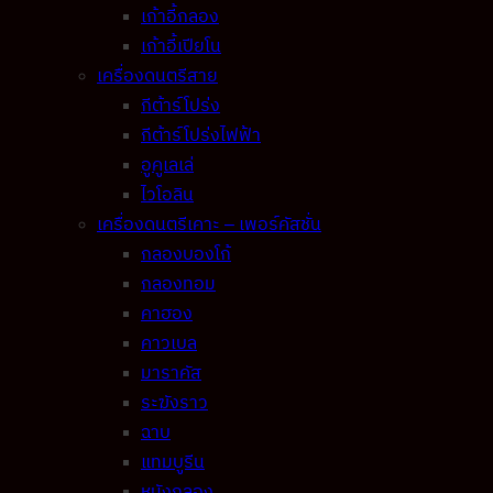
เก้าอี้กลอง
เก้าอี้เปียโน
เครื่องดนตรีสาย
กีต้าร์โปร่ง
กีต้าร์โปร่งไฟฟ้า
อูคูเลเล่
ไวโอลิน
เครื่องดนตรีเคาะ – เพอร์คัสชั่น
กลองบองโก้
กลองทอม
คาฮอง
คาวเบล
มาราคัส
ระฆังราว
ฉาบ
แทมบูรีน
หนังกลอง