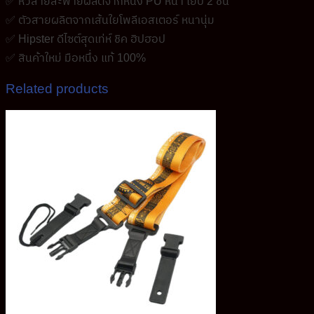
✅ หัวสายสะพายผลิตจากหนัง PU หนา เย็บ 2 ชั้น
✅ ตัวสายผลิตจากเส้นใยโพลีเอสเตอร์ หนานุ่ม
✅ Hipster ดีไซต์สุดเท่ห์ ชิค ฮิปฮอป
✅ สินค้าใหม่ มือหนึ่ง แท้ 100%
Related products