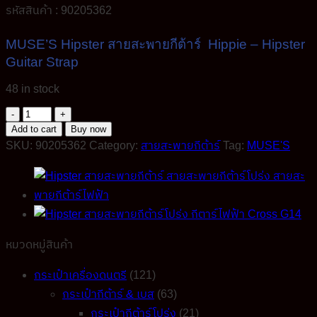
was:
is:
รหัสสินค้า : 90205362
390.00฿.
200.00฿.
MUSE’S Hipster สายสะพายกีต้าร์ Hippie – Hipster
Guitar Strap
48 in stock
MUSE'S
Hipster
Add to cart
Buy now
สาย
SKU:
90205362
Category:
สายสะพายกีต้าร์
Tag:
MUSE'S
สะ
พา
ยกีต้าร์
โปร่ง
กีต้าร์
หมวดหมู่สินค้า
ไฟฟ้า
หัว
กระเป๋าเครื่องดนตรี
(121)
หนัง
กระเป๋ากีต้าร์ & เบส
(63)
PU
กระเป๋ากีต้าร์โปร่ง
(21)