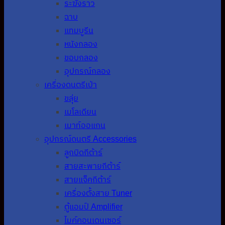
ระฆังราว
ฉาบ
แทมบูรีน
หนังกลอง
ขอบกลอง
อุปกรณ์กลอง
เครื่องดนตรีเป่า
ขลุ่ย
เมโลเดียน
เมาท์ออแกน
อุปกรณ์ดนตรี Accessories
ลูกบิดกีต้าร์
สายสะพายกีต้าร์
สายแจ็คกีต้าร์
เครื่องตั้งสาย Tuner
ตู้แอมป์ Amplifier
ไมค์คอนเดนเซอร์