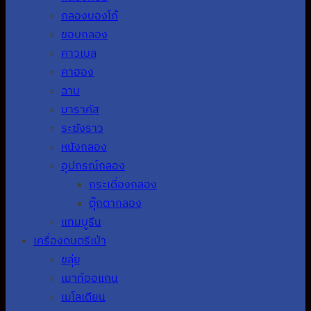
กลองบองโก้
ขอบกลอง
คาวเบล
คาฮอง
ฉาบ
มาราคัส
ระฆังราว
หนังกลอง
อุปกรณ์กลอง
กระเดื่องกลอง
ตุ๊กตากลอง
แทมบูรีน
เครื่องดนตรีเป่า
ขลุ่ย
เมาท์ออแกน
เมโลเดียน