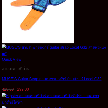
Quick View
สายสะพายกีต้าร์
MUSE’S Guitar Strap สายสะพายกีต้าร์ หัวหนังแท้ Local G32
Original
Current
420.00
299.00
price
price
was:
is:
420.00฿.
299.00฿.