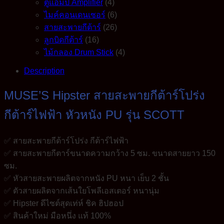
ตู้แอมป์ Amplifier
(4)
ไมค์คอนเดนเซอร์
(6)
สายสะพายกีต้าร์
(26)
ลูกบิดกีต้าร์
(16)
ไม้กลอง Drum Stick
(4)
Description
MUSE’S Hipster สายสะพายกีต้าร์โปร่ง
กีต้าร์ไฟฟ้า หัวหนัง PU รุ่น SCOTT
✅ สายสะพายกีต้าร์โปร่ง กีต้าร์ไฟฟ้า
✅ สายสะพายกีตาร์ขนาดความกว้าง 5 ซม. ขนาดสายยาว 150
ซม.
✅ หัวสายสะพายผลิตจากหนัง PU หนา เย็บ 2 ชั้น
✅ ตัวสายผลิตจากเส้นใยโพลีเอสเตอร์ หนานุ่ม
✅ Hipster ดีไซต์สุดเท่ห์ ชิค ฮิปฮอป
✅ สินค้าใหม่ มือหนึ่ง แท้ 100%