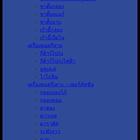
ขาตั้งกลอง
ขาตั้งสแนร์
ขาตั้งฉาบ
เก้าอี้กลอง
เก้าอี้เปียโน
เครื่องดนตรีสาย
กีต้าร์โปร่ง
กีต้าร์โปร่งไฟฟ้า
อูคูเลเล่
ไวโอลิน
เครื่องดนตรีเคาะ – เพอร์คัสชั่น
กลองบองโก้
กลองทอม
คาฮอง
คาวเบล
มาราคัส
ระฆังราว
ฉาบ