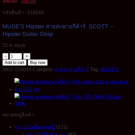
Original
Current
390.00
200.00
price
price
was:
is:
รหัสสินค้า : 016044
390.00฿.
200.00฿.
MUSE’S Hipster สายสะพายกีต้าร์ SCOTT –
Hipster Guitar Strap
32 in stock
MUSE'S
Hipster
Add to cart
Buy now
สาย
SKU:
016044
Category:
สายสะพายกีต้าร์
Tag:
MUSE'S
สะ
พา
ยกีต้าร์
โปร่ง
กีต้าร์
ไฟฟ้า
หมวดหมู่สินค้า
หัว
กระเป๋าเครื่องดนตรี
(121)
หนัง
PU
กระเป๋ากีต้าร์ & เบส
(63)