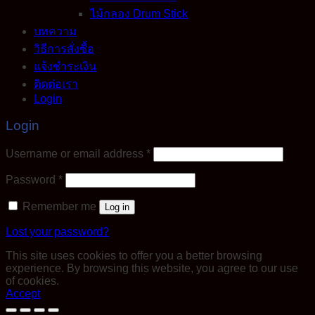
ไม้กลอง Drum Stick
บทความ
วิธีการสั่งซื้อ
แจ้งชำระเงิน
ติดต่อเรา
Login
Login
Required
Username or email address
*
Required
Password
*
Remember me
Log in
Lost your password?
This site uses cookies to offer you a better browsing
experience. By browsing this website, you agree to our use
of cookies.
Accept