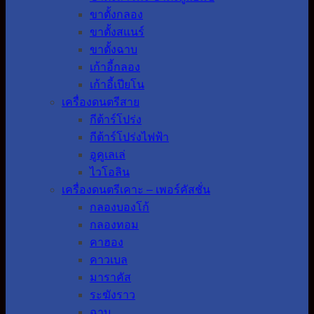
ขาตั้งกลอง
ขาตั้งสแนร์
ขาตั้งฉาบ
เก้าอี้กลอง
เก้าอี้เปียโน
เครื่องดนตรีสาย
กีต้าร์โปร่ง
กีต้าร์โปร่งไฟฟ้า
อูคูเลเล่
ไวโอลิน
เครื่องดนตรีเคาะ – เพอร์คัสชั่น
กลองบองโก้
กลองทอม
คาฮอง
คาวเบล
มาราคัส
ระฆังราว
ฉาบ