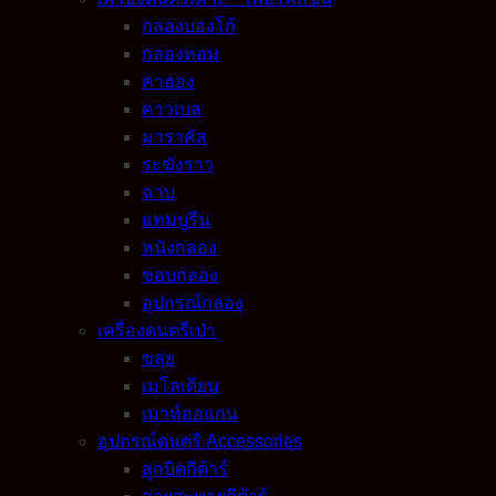
กลองบองโก้
กลองทอม
คาฮอง
คาวเบล
มาราคัส
ระฆังราว
ฉาบ
แทมบูรีน
หนังกลอง
ขอบกลอง
อุปกรณ์กลอง
เครื่องดนตรีเป่า
ขลุ่ย
เมโลเดียน
เมาท์ออแกน
อุปกรณ์ดนตรี Accessories
ลูกบิดกีต้าร์