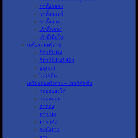
ขาตั้งกลอง
ขาตั้งสแนร์
ขาตั้งฉาบ
เก้าอี้กลอง
เก้าอี้เปียโน
เครื่องดนตรีสาย
กีต้าร์โปร่ง
กีต้าร์โปร่งไฟฟ้า
อูคูเลเล่
ไวโอลิน
เครื่องดนตรีเคาะ – เพอร์คัสชั่น
กลองบองโก้
กลองทอม
คาฮอง
คาวเบล
มาราคัส
ระฆังราว
ฉาบ