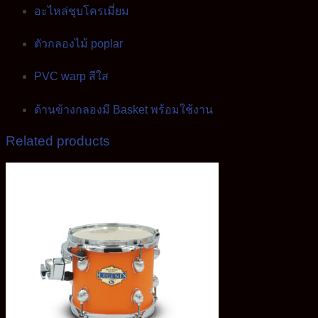
อะไหล่ชุบโครเมี่ยม
ตัวกลองไม้ poplar
PVC warp สีใส
ด้านข้างกลองมี Basket พร้อมใช้งาน
Related products