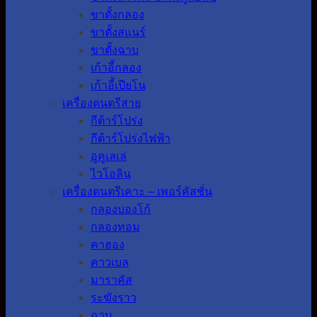
ขาตั้งกลอง
ขาตั้งสแนร์
ขาตั้งฉาบ
เก้าอี้กลอง
เก้าอี้เปียโน
เครื่องดนตรีสาย
กีต้าร์โปร่ง
กีต้าร์โปร่งไฟฟ้า
อูคูเลเล่
ไวโอลิน
เครื่องดนตรีเคาะ – เพอร์คัสชั่น
กลองบองโก้
กลองทอม
คาฮอง
คาวเบล
มาราคัส
ระฆังราว
ฉาบ