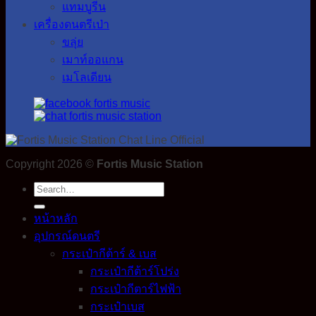
แทมบูรีน
เครื่องดนตรีเป่า
ขลุ่ย
เมาท์ออแกน
เมโลเดียน
Copyright 2026 ©
Fortis Music Station
Search
for:
หน้าหลัก
อุปกรณ์ดนตรี
กระเป๋ากีต้าร์ & เบส
กระเป๋ากีต้าร์โปร่ง
กระเป๋ากีตาร์ไฟฟ้า
กระเป๋าเบส