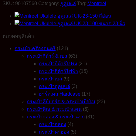
อู
SKU:
90107560
Category:
อูคูเลเล่
Tag:
Mentreel
คู
เลเล่
23
นิ้ว
หมวดหมู่สินค้า
UK-
23-
120
กระเป๋าเครื่องดนตรี
(121)
สี
กระเป๋ากีต้าร์ & เบส
(63)
อ่อน
กระเป๋ากีต้าร์โปร่ง
(21)
quantity
กระเป๋ากีต้าร์ไฟฟ้า
(15)
กระเป๋าเบส
(9)
กระเป๋าอูคูเลเล่
(3)
ฮาร์ดเคส Hardcase
(17)
กระเป๋าคีย์บอร์ด & กระเป๋าเปียโน
(23)
กระเป๋าพิณ & กระเป๋าแคน
(6)
กระเป๋ากลอง & กระเป๋าฉาบ
(31)
กระเป๋ากลอง
(4)
กระเป๋าคาฮอง
(5)