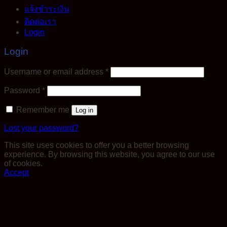
แจ้งชำระเงิน
ติดต่อเรา
Login
Login
Required
Username or email address
*
Required
Password
*
Remember me
Log in
Lost your password?
This site uses cookies to offer you a better browsing
experience. By browsing this website, you agree to our use
of cookies.
Accept