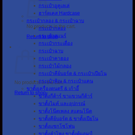
กระเป๋าอูคูเลเล่
ฮาร์ดเคส Hardcase
กระเป๋ากลอง & กระเป๋าฉาบ
No products in the cart.
กระเป๋ากลอง
กระเป๋าสแนร์
Return to shop
กระเป๋ากระเดื่อง
Cart
กระเป๋าฉาบ
กระเป๋าคาฮอง
กระเป๋าไม้กลอง
กระเป๋าคีย์บอร์ด & กระเป๋าเปียโน
กระเป๋าพิณ & กระเป๋าแคน
No products in the cart.
ขาตั้งเครื่องดนตรี & เก้าอี้
Return to shop
ขาตั้งกีต้าร์ ขาแขวนกีต้าร์
ขาตั้งไมค์ และอุปกรณ์
ขาตั้งโน๊ตเพลง สแตนโน๊ต
ขาตั้งคีย์บอร์ด & ขาตั้งเปียโน
ขาตั้งแซกโซโฟน
ขาตั้งลำโพง ขาตั้งตู้แอมป์