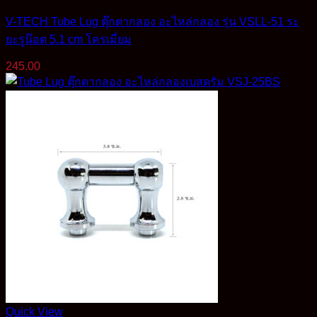
V-TECH Tube Lug ตุ๊กตากลอง อะไหล่กลอง รุ่น VSLL-51 ระ
ยะรูน๊อต 5.1 cm โครเมี่ยม
245.00
Quick View