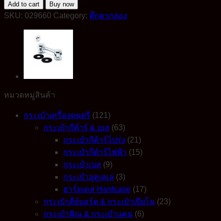
TECH
Add to cart
Buy now
Tube
SKU:
029660
Category:
ตุ๊กตากลอง
Lug
ตุ๊กตา
กลอง
อะไหล่
กลอง
รุ่น
VSLL-
หมวดหมู่สินค้า
34
ระ
กระเป๋าเครื่องดนตรี
(121)
ยะ
กระเป๋ากีต้าร์ & เบส
(63)
รูน๊อต
กระเป๋ากีต้าร์โปร่ง
(21)
3.4
กระเป๋ากีต้าร์ไฟฟ้า
(15)
cm
โค
กระเป๋าเบส
(9)
ร
กระเป๋าอูคูเลเล่
(3)
เมี่
ฮาร์ดเคส Hardcase
(17)
ยม
กระเป๋าคีย์บอร์ด & กระเป๋าเปียโน
(23)
quantity
กระเป๋าพิณ & กระเป๋าแคน
(6)