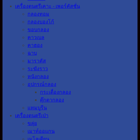
เครื่องดนตรีเคาะ - เพอร์คัสชั่น
กลองทอม
กลองบองโก้
ขอบกลอง
คาวเบล
คาฮอง
ฉาบ
มาราคัส
ระฆังราว
หนังกลอง
อุปกรณ์กลอง
กระเดื่องกลอง
ตุ๊กตากลอง
แทมบูรีน
เครื่องดนตรีเป่า
ขลุ่ย
เมาท์ออแกน
เมโลเดียน