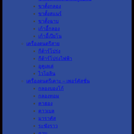
ขาตั้งกลอง
ขาตั้งสแนร์
ขาตั้งฉาบ
เก้าอี้กลอง
เก้าอี้เปียโน
เครื่องดนตรีสาย
กีต้าร์โปร่ง
กีต้าร์โปร่งไฟฟ้า
อูคูเลเล่
ไวโอลิน
เครื่องดนตรีเคาะ – เพอร์คัสชั่น
กลองบองโก้
กลองทอม
คาฮอง
คาวเบล
มาราคัส
ระฆังราว
ฉาบ