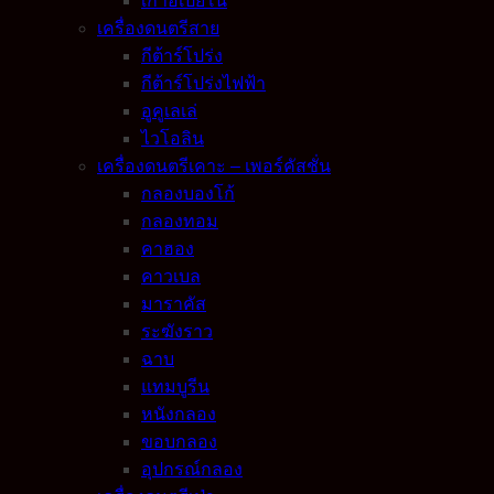
เก้าอี้เปียโน
เครื่องดนตรีสาย
กีต้าร์โปร่ง
กีต้าร์โปร่งไฟฟ้า
อูคูเลเล่
ไวโอลิน
เครื่องดนตรีเคาะ – เพอร์คัสชั่น
กลองบองโก้
กลองทอม
คาฮอง
คาวเบล
มาราคัส
ระฆังราว
ฉาบ
แทมบูรีน
หนังกลอง
ขอบกลอง
อุปกรณ์กลอง