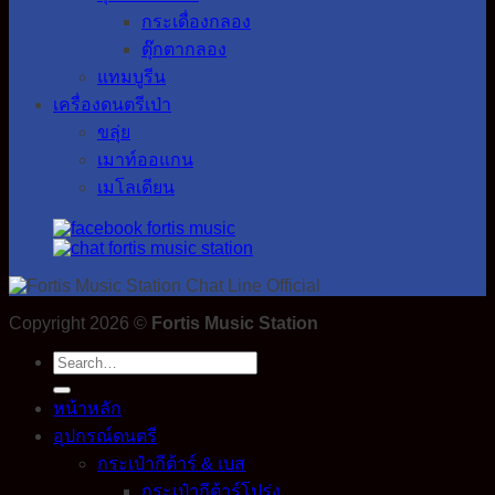
กระเดื่องกลอง
ตุ๊กตากลอง
แทมบูรีน
เครื่องดนตรีเป่า
ขลุ่ย
เมาท์ออแกน
เมโลเดียน
Copyright 2026 ©
Fortis Music Station
Search
for:
หน้าหลัก
อุปกรณ์ดนตรี
กระเป๋ากีต้าร์ & เบส
กระเป๋ากีต้าร์โปร่ง