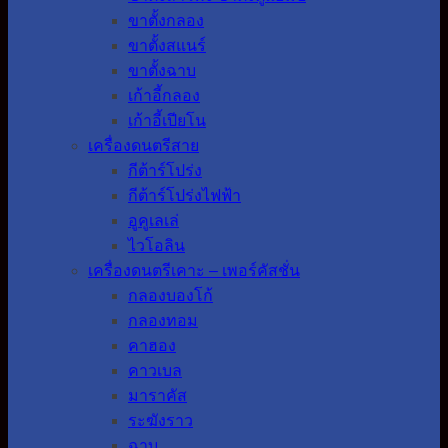
ขาตั้งกลอง
ขาตั้งสแนร์
ขาตั้งฉาบ
เก้าอี้กลอง
เก้าอี้เปียโน
เครื่องดนตรีสาย
กีต้าร์โปร่ง
กีต้าร์โปร่งไฟฟ้า
อูคูเลเล่
ไวโอลิน
เครื่องดนตรีเคาะ – เพอร์คัสชั่น
กลองบองโก้
กลองทอม
คาฮอง
คาวเบล
มาราคัส
ระฆังราว
ฉาบ