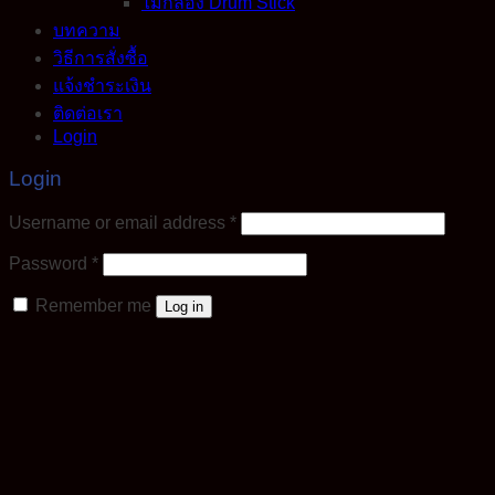
ไม้กลอง Drum Stick
บทความ
วิธีการสั่งซื้อ
แจ้งชำระเงิน
ติดต่อเรา
Login
Login
Required
Username or email address
*
Required
Password
*
Remember me
Log in
Lost your password?
This site uses cookies to offer you a better browsing
experience. By browsing this website, you agree to our use
of cookies.
Accept