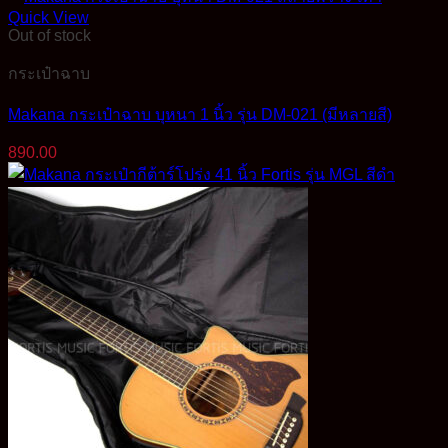
390.00฿.
350.00฿.
Quick View
Out of stock
กระเป๋าฉาบ
Makana กระเป๋าฉาบ บุหนา 1 นิ้ว รุ่น DM-021 (มีหลายสี)
890.00