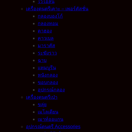
ไวโอลิน
เครื่องดนตรีเคาะ – เพอร์คัสชั่น
กลองบองโก้
กลองทอม
คาฮอง
คาวเบล
มาราคัส
ระฆังราว
ฉาบ
แทมบูรีน
หนังกลอง
ขอบกลอง
อุปกรณ์กลอง
เครื่องดนตรีเป่า
ขลุ่ย
เมโลเดียน
เมาท์ออแกน
อุปกรณ์ดนตรี Accessories