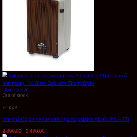
Quick View
Out of stock
คาฮอง
Makana Cajon กลองคาฮอง รุ่น Adjustable AD-01 สี NA-EB
Original
Current
2,890.00
2,490.00
price
price