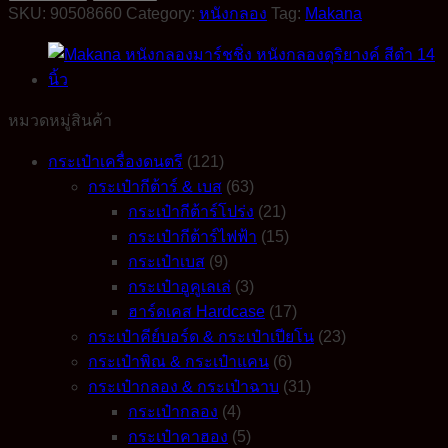
Drum
SKU:
90508660
Category:
หนังกลอง
Tag:
Makana
Head
CPBL
หนัง
กลอง
มาร์ช
หมวดหมู่สินค้า
ชิ่ง
หนัง
กระเป๋าเครื่องดนตรี
(121)
กลอง
กระเป๋ากีต้าร์ & เบส
(63)
ดุริยางค์
กระเป๋ากีต้าร์โปร่ง
(21)
สี
กระเป๋ากีต้าร์ไฟฟ้า
(15)
ดำ
กระเป๋าเบส
(9)
เงา
กระเป๋าอูคูเลเล่
(3)
12
ฮาร์ดเคส Hardcase
(17)
นิ้ว
กระเป๋าคีย์บอร์ด & กระเป๋าเปียโน
(23)
quantity
กระเป๋าพิณ & กระเป๋าแคน
(6)
กระเป๋ากลอง & กระเป๋าฉาบ
(31)
กระเป๋ากลอง
(4)
กระเป๋าคาฮอง
(5)