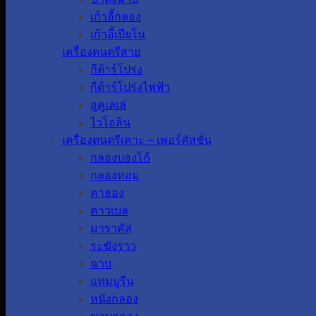
เก้าอี้กลอง
เก้าอี้เปียโน
เครื่องดนตรีสาย
กีต้าร์โปร่ง
กีต้าร์โปร่งไฟฟ้า
อูคูเลเล่
ไวโอลิน
เครื่องดนตรีเคาะ – เพอร์คัสชั่น
กลองบองโก้
กลองทอม
คาฮอง
คาวเบล
มาราคัส
ระฆังราว
ฉาบ
แทมบูรีน
หนังกลอง