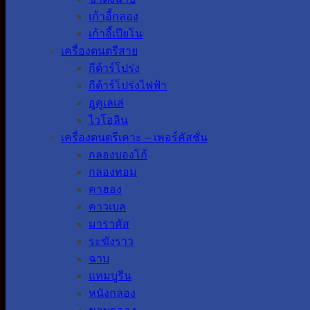
เก้าอี้กลอง
เก้าอี้เปียโน
เครื่องดนตรีสาย
กีต้าร์โปร่ง
กีต้าร์โปร่งไฟฟ้า
อูคูเลเล่
ไวโอลิน
เครื่องดนตรีเคาะ – เพอร์คัสชั่น
กลองบองโก้
กลองทอม
คาฮอง
คาวเบล
มาราคัส
ระฆังราว
ฉาบ
แทมบูรีน
หนังกลอง