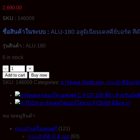
2,690.00
SKU :
146009
ชื่อสินค้าในระบบ :
ALU-180 อลูมิเนียมเคสคีย์บอร์ด สี
รุ่นสินค้า :
ALU-180
6 in stock
ALU-
180
Add to cart
Buy now
อลู
SKU:
146009
Categories:
ฮาร์ดเคส Hardcase
,
กระเป๋าคีย์บอร์
มิ
เนียม
เคส
คีย์บอร์ด
หมวดหมู่สินค้า
สีดำ
เสริม
กระเป๋าเครื่องดนตรี
(121)
ความ
กระเป๋ากีต้าร์ & เบส
(63)