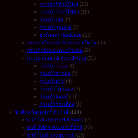
หนา
กระเป๋ากีต้าร์โปร่ง
(21)
ด้วย
กระเป๋ากีต้าร์ไฟฟ้า
(15)
ไม้อัด
กระเป๋าเบส
(9)
MDF
กระเป๋าอูคูเลเล่
(3)
หนา
ฮาร์ดเคส Hardcase
(17)
4
กระเป๋าคีย์บอร์ด & กระเป๋าเปียโน
(23)
มิล
กระเป๋าพิณ & กระเป๋าแคน
(6)
quantity
กระเป๋ากลอง & กระเป๋าฉาบ
(31)
กระเป๋ากลอง
(4)
กระเป๋าคาฮอง
(5)
กระเป๋าฉาบ
(4)
กระเป๋าไม้กลอง
(7)
กระเป๋าสแนร์
(10)
กระเป๋ากระเดื่อง
(1)
ขาตั้งเครื่องดนตรี & เก้าอี้
(114)
ขาตั้งไฮแฮท Hi-Hat Stand
(2)
ขาตั้งกีต้าร์ ขาแขวนกีต้าร์
(22)
ขาตั้งไมค์ และอุปกรณ์
(15)