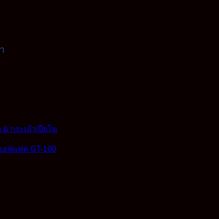
ดำ
ด & กระเป๋าเปียโน