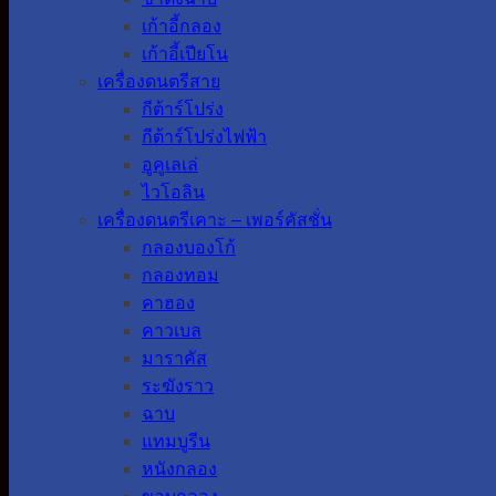
เก้าอี้กลอง
เก้าอี้เปียโน
เครื่องดนตรีสาย
กีต้าร์โปร่ง
กีต้าร์โปร่งไฟฟ้า
อูคูเลเล่
ไวโอลิน
เครื่องดนตรีเคาะ – เพอร์คัสชั่น
กลองบองโก้
กลองทอม
คาฮอง
คาวเบล
มาราคัส
ระฆังราว
ฉาบ
แทมบูรีน
หนังกลอง