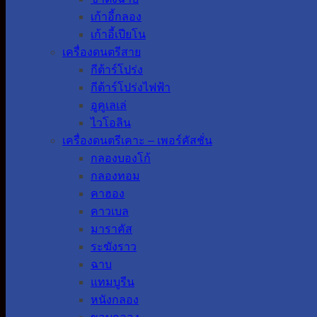
เก้าอี้กลอง
เก้าอี้เปียโน
เครื่องดนตรีสาย
กีต้าร์โปร่ง
กีต้าร์โปร่งไฟฟ้า
อูคูเลเล่
ไวโอลิน
เครื่องดนตรีเคาะ – เพอร์คัสชั่น
กลองบองโก้
กลองทอม
คาฮอง
คาวเบล
มาราคัส
ระฆังราว
ฉาบ
แทมบูรีน
หนังกลอง