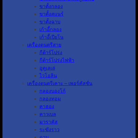
ขาตั้งกลอง
ขาตั้งสแนร์
ขาตั้งฉาบ
เก้าอี้กลอง
เก้าอี้เปียโน
เครื่องดนตรีสาย
กีต้าร์โปร่ง
กีต้าร์โปร่งไฟฟ้า
อูคูเลเล่
ไวโอลิน
เครื่องดนตรีเคาะ – เพอร์คัสชั่น
กลองบองโก้
กลองทอม
คาฮอง
คาวเบล
มาราคัส
ระฆังราว
ฉาบ