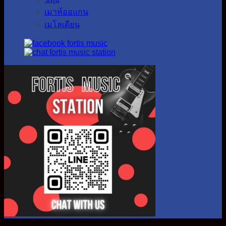
เมาท์ออแกน
เมโลเดียน