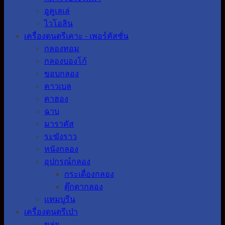
อูคูเลเล่
ไวโอลิน
เครื่องดนตรีเคาะ - เพอร์คัสชั่น
กลองทอม
กลองบองโก้
ขอบกลอง
คาวเบล
คาฮอง
ฉาบ
มาราคัส
ระฆังราว
หนังกลอง
อุปกรณ์กลอง
กระเดื่องกลอง
ตุ๊กตากลอง
แทมบูรีน
เครื่องดนตรีเป่า
ขลุ่ย