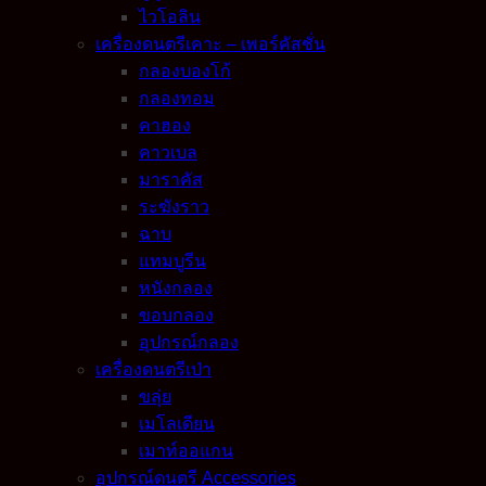
ไวโอลิน
เครื่องดนตรีเคาะ – เพอร์คัสชั่น
กลองบองโก้
กลองทอม
คาฮอง
คาวเบล
มาราคัส
ระฆังราว
ฉาบ
แทมบูรีน
หนังกลอง
ขอบกลอง
อุปกรณ์กลอง
เครื่องดนตรีเป่า
ขลุ่ย
เมโลเดียน
เมาท์ออแกน
อุปกรณ์ดนตรี Accessories